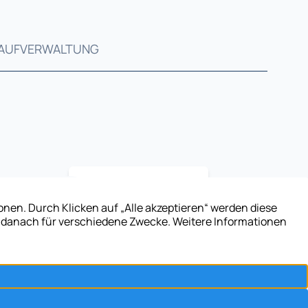
AUF
VERWALTUNG
Exzellent
5,0
/5
42 Kundenstimmen