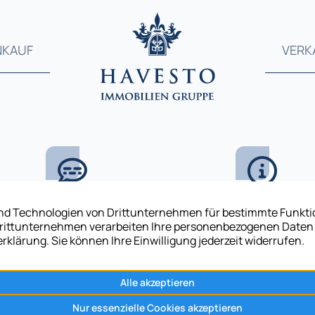
NKAUF
VERK
Kontakt
Rechtliches
+49 40 84509911
Impressum
E-Mail senden
Datenschutz