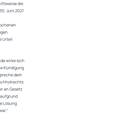
hilfsweise die
30. Juni 2021
rochenen
egen
 Urteil
de wirke sich
ene Kündigung
tspreche dem
achholrechts
er an Gesetz
t aufgrund
ve Lösung
war.“