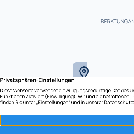
BERATUNG
A
Unser Stammhaus
Eidelstedter Weg 98a
25469 Halstenbek