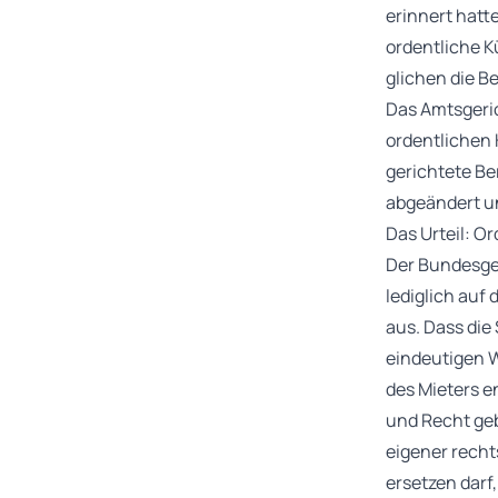
erinnert hatte
ordentliche K
glichen die B
Das Amtsgeri
ordentlichen 
gerichtete Be
abgeändert u
Das Urteil: O
Der Bundesger
lediglich auf
aus. Dass die
eindeutigen W
des Mieters e
und Recht geb
eigener recht
ersetzen darf