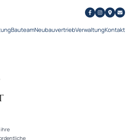
tung
Bauteam
Neubauvertrieb
Verwaltung
Kontakt
t
t
 ihre
 ordentliche