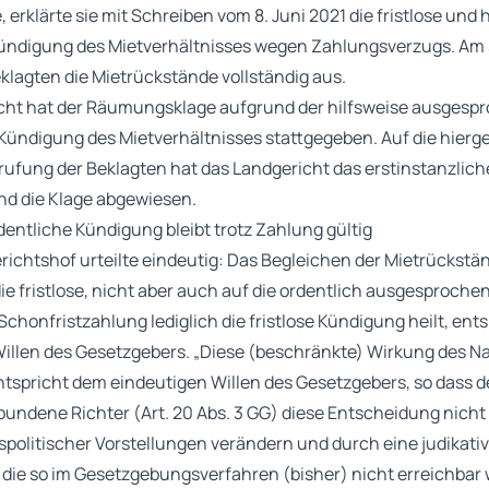
, erklärte sie mit Schreiben vom 8. Juni 2021 die fristlose und 
ündigung des Mietverhältnisses wegen Zahlungsverzugs. Am 
eklagten die Mietrückstände vollständig aus.
cht hat der Räumungsklage aufgrund der hilfsweise ausgesp
Kündigung des Mietverhältnisses stattgegeben. Auf die hierg
rufung der Beklagten hat das Landgericht das erstinstanzliche
nd die Klage abgewiesen.
rdentliche Kündigung bleibt trotz Zahlung gültig
ichtshof urteilte eindeutig: Das Begleichen der Mietrückstän
 die fristlose, nicht aber auch auf die ordentlich ausgesproch
 Schonfristzahlung lediglich die fristlose Kündigung heilt, en
illen des Gesetzgebers. „Diese (beschränkte) Wirkung des N
ntspricht dem eindeutigen Willen des Gesetzgebers, so dass d
undene Richter (Art. 20 Abs. 3 GG) diese Entscheidung nich
spolitischer Vorstellungen verändern und durch eine judikati
, die so im Gesetzgebungsverfahren (bisher) nicht erreichbar 